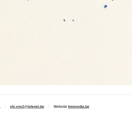
.
els.vos2@telenet.be
Website
Innovedia.be