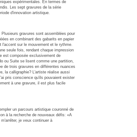
echniques expérimentales. En termes de
ndis. Les sept gravures de la série
ode d'innovation artistique.
. Plusieurs gravures sont assemblées pour
créées en combinant des gabarits en papier
 l'accent sur le mouvement et le rythme.
u'une seule fois, rendant chaque impression
iste est composée exclusivement de
o ou Suite se lisent comme une partition,
 de trois gravures en différentes nuances
, la calligraphie? L'artiste réalise aussi
'ai pris conscience qu'ils pouvaient exister
ment à une gravure, il est plus facile
ntempler un parcours artistique couronné de
on à la recherche de nouveaux défis: «A
m'arrêter, je veux continuer à