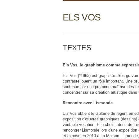
ELS VOS
TEXTES
Els Vos, le graphisme comme expressio
Els Vos (°1963) est graphiste. Ses gravur
contraste jouent un rôle important. Une œ
soutenue par une profonde maîtrise des tech
concentrer sur sa création artistique dans
Rencontre avec Lismonde
Els Vos obtient le diplôme de régent en édu
exposition d'œuvres graphiques (dessins) 
véritable vocation. Elle choisit donc de fa
rencontrer Lismonde lors d'une exposition
et expose en 2010 à La Maison Lismonde, l'