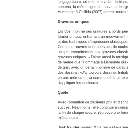
langage épuré, où même le vide – le blanc 
contenu, la même ligne est suivie et les g
Hommage à Chillida (2007) portent toutes l
Gravures uniques
Els Vos imprime ses gravures à bords perd
former un tout, entraînant un mouvement f
et des techniques d'impression classiques
Certaines œuvres sont pourvues de couleur. 
unique, contrairement aux gravures classi
gravures uniques. «J'aime aussi la musiqu
de même que l'Hommage à Lismonde qui exp
de gris, avec un certain nombre de caractère
des dessins: «J'ai toujours dessiné. Initia
en eux-mêmes et j'ai commencé à les expose
d'appliquer les couleurs».
Quête
Avec l'obtention de plusieurs prix et dist
succès. Néanmoins, elle continue à consi
la fin de chaque œuvre, j'éprouve une forc
m'épanouir.»
Jaak Vandermosten
(Upstream Magazine