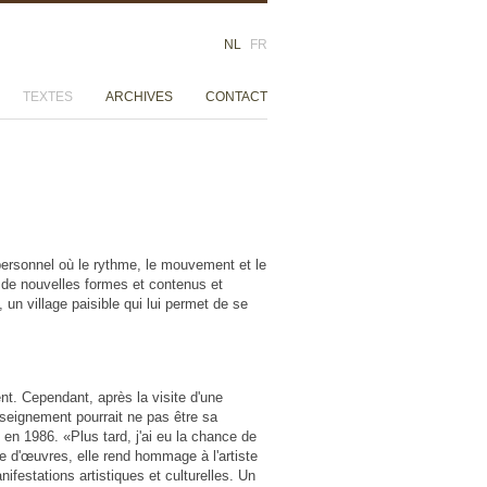
NL
FR
TEXTES
ARCHIVES
CONTACT
personnel où le rythme, le mouvement et le
 de nouvelles formes et contenus et
 un village paisible qui lui permet de se
ent. Cependant, après la visite d'une
nseignement pourrait ne pas être sa
 en 1986. «Plus tard, j'ai eu la chance de
e d'œuvres, elle rend hommage à l'artiste
festations artistiques et culturelles. Un