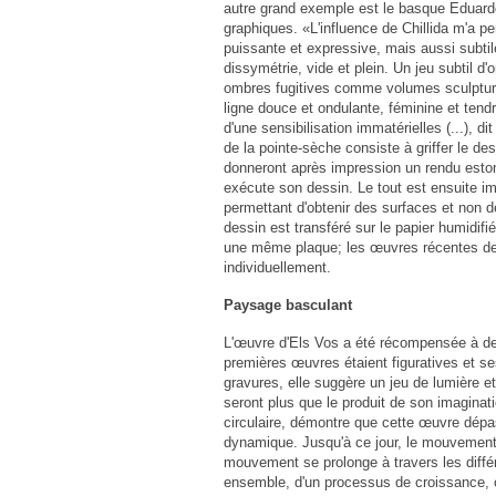
autre grand exemple est le basque Eduard
graphiques. «L'influence de Chillida m'a pe
puissante et expressive, mais aussi subti
dissymétrie, vide et plein. Un jeu subtil 
ombres fugitives comme volumes sculpturau
ligne douce et ondulante, féminine et tendr
d'une sensibilisation immatérielles (...),
de la pointe-sèche consiste à griffer le de
donneront après impression un rendu estomp
exécute son dessin. Le tout est ensuite im
permettant d'obtenir des surfaces et non de
dessin est transféré sur le papier humidifi
une même plaque; les œuvres récentes de l
individuellement.
Paysage basculant
L'œuvre d'Els Vos a été récompensée à de 
premières œuvres étaient figuratives et se
gravures, elle suggère un jeu de lumière e
seront plus que le produit de son imagina
circulaire, démontre que cette œuvre dépas
dynamique. Jusqu'à ce jour, le mouvement c
mouvement se prolonge à travers les différ
ensemble, d'un processus de croissance, où 