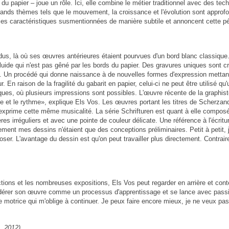
du papier – joue un rôle. Ici, elle combine le métier traditionnel avec des t
rands thèmes tels que le mouvement, la croissance et l'évolution sont approfo
es caractéristiques susmentionnées de manière subtile et annoncent cette péri
us, là où ses œuvres antérieures étaient pourvues d'un bord blanc classique
luide qui n'est pas gêné par les bords du papier. Des gravures uniques sont 
. Un procédé qui donne naissance à de nouvelles formes d'expression mettant
En raison de la fragilité du gabarit en papier, celui-ci ne peut être utilisé q
ques, où plusieurs impressions sont possibles. L'œuvre récente de la graph
e et le rythme», explique Els Vos. Les œuvres portant les titres de Scherzand
rime cette même musicalité. La série Schrifturen est quant à elle composée
s irréguliers et avec une pointe de couleur délicate. Une référence à l'écriture
lement mes dessins n'étaient que des conceptions préliminaires. Petit à petit, j
r. L'avantage du dessin est qu'on peut travailler plus directement. Contraire
inctions et les nombreuses expositions, Els Vos peut regarder en arrière et co
dérer son œuvre comme un processus d'apprentissage et se lance avec passi
e motrice qui m'oblige à continuer. Je peux faire encore mieux, je ne veux pas 
, 2012)