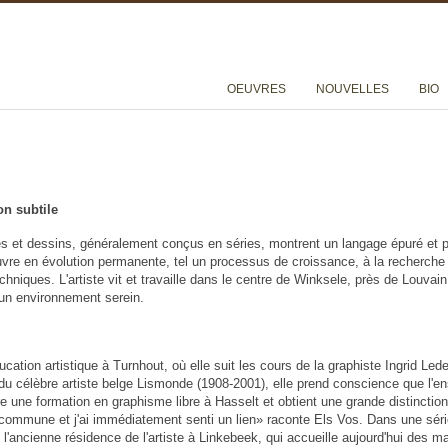
OEUVRES
NOUVELLES
BIO
n subtile
es et dessins, généralement conçus en séries, montrent un langage épuré et 
uvre en évolution permanente, tel un processus de croissance, à la recherche
niques. L'artiste vit et travaille dans le centre de Winksele, près de Louvain,
 un environnement serein.
cation artistique à Turnhout, où elle suit les cours de la graphiste Ingrid Led
du célèbre artiste belge Lismonde (1908-2001), elle prend conscience que l'e
ire une formation en graphisme libre à Hasselt et obtient une grande distinction
 commune et j'ai immédiatement senti un lien» raconte Els Vos. Dans une séri
ancienne résidence de l'artiste à Linkebeek, qui accueille aujourd'hui des mani