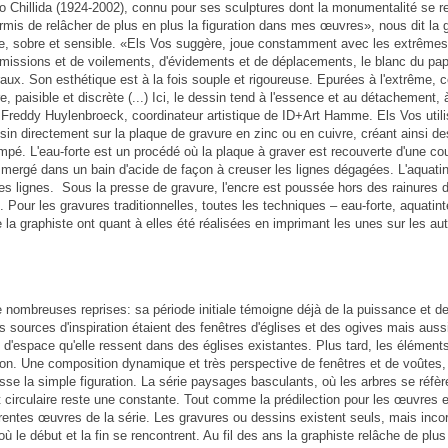
o Chillida (1924-2002), connu pour ses sculptures dont la monumentalité se 
rmis de relâcher de plus en plus la figuration dans mes œuvres», nous dit la g
le, sobre et sensible. «Els Vos suggère, joue constamment avec les extrêmes 
d'omissions et de voilements, d'évidements et de déplacements, le blanc du pa
x. Son esthétique est à la fois souple et rigoureuse. Epurées à l'extrême, 
e, paisible et discrète (...) Ici, le dessin tend à l'essence et au détachement,
 dit Freddy Huylenbroeck, coordinateur artistique de ID+Art Hamme. Els Vos uti
ssin directement sur la plaque de gravure en zinc ou en cuivre, créant ainsi des
é. L'eau-forte est un procédé où la plaque à graver est recouverte d'une cou
mergé dans un bain d'acide de façon à creuser les lignes dégagées. L'aquatin
s lignes. Sous la presse de gravure, l'encre est poussée hors des rainures de 
é. Pour les gravures traditionnelles, toutes les techniques – eau-forte, aquati
a graphiste ont quant à elles été réalisées en imprimant les unes sur les aut
nombreuses reprises: sa période initiale témoigne déjà de la puissance et de
s sources d'inspiration étaient des fenêtres d'églises et des ogives mais au
t d'espace qu'elle ressent dans des églises existantes. Plus tard, les élément
tion. Une composition dynamique et très perspective de fenêtres et de voûte
se la simple figuration. La série paysages basculants, où les arbres se réfè
irculaire reste une constante. Tout comme la prédilection pour les œuvres en s
entes œuvres de la série. Les gravures ou dessins existent seuls, mais incorpor
le début et la fin se rencontrent. Au fil des ans la graphiste relâche de plus 