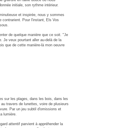
nnée initiale, son rythme intérieur.
 minutieuse et inspirée, nous y sommes
contrarient. Pour l'instant, Els Vos
ssous.
menter de quelque manière que ce soit. "Je
 Je veux pourtant aller au-delà de la
crois que de cette manière-là mon oeuvre
s sur les plages, dans les bois, dans les
 au travers de lunettes, voire de plusieurs
avure. Par un jeu subtil d'omissions et
la lumière.
egard attentif parvient à appréhender la