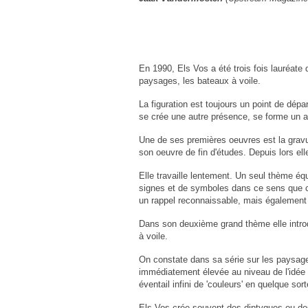
En 1990, Els Vos a été trois fois lauréate
paysages, les bateaux à voile.
La figuration est toujours un point de dépa
se crée une autre présence, se forme un a
Une de ses premières oeuvres est la gravu
son oeuvre de fin d'études. Depuis lors el
Elle travaille lentement. Un seul thème éq
signes et de symboles dans ce sens que ce
un rappel reconnaissable, mais également
Dans son deuxième grand thème elle introdu
à voile.
On constate dans sa série sur les paysages -
immédiatement élevée au niveau de l'idée 
éventail infini de 'couleurs' en quelque sort
Els Vos crée souvent des diptyques ou des