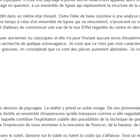
 en question, à un ensemble de lignes qui représentent la structure de la do
 défi dans un même état d'esprit. Outre l'idée de base soumise à une analyse
temps à celui d'un ensemble de lignes qui se rencontrent, s'associent ou se 
 d'ailleurs de commencer une vue de la tour Eiffel regardée du centre en de
ques anciennes ou classiques et elle n'a pour l'instant aucune envie d'expéri
a recherche de quelque extravagance. Je crois que ce n'est pas mon caractère.
 mes gravures, on constaterait que ce sont des pièces purement abstraites. Je 
ses dessins de paysages. La réalité y prend un autre visage. De ses promenade
e distille un ensemble d'impressions qu'elle transpose comme si elle regardait
laquelle contribue l'exploitation subtile des possibilités de la technique de gr
ne l'impression de nous emmener à la rencontre de l'horizon, de la hauteur, de 
ers le soleil, dansent sur le sable ou fuient la voûte qui s'affaisse. Seul un r