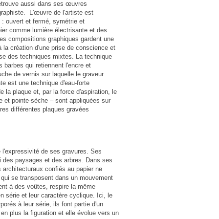
retrouve aussi dans ses œuvres
raphiste. L'œuvre de l'artiste est
: ouvert et fermé, symétrie et
pier comme lumière électrisante et des
ces compositions graphiques gardent une
 à la création d'une prise de conscience et
lise des techniques mixtes. La technique
 barbes qui retiennent l'encre et
che de vernis sur laquelle le graveur
te est une technique d'eau-forte
la plaque et, par la force d'aspiration, le
nte et pointe-sèche – sont appliquées sur
res différentes plaques gravées
 l'expressivité de ses gravures. Ses
ssi des paysages et des arbres. Dans ses
s architecturaux confiés au papier ne
s, qui se transposent dans un mouvement
rent à des voûtes, respire la même
érie et leur caractère cyclique. Ici, le
és à leur série, ils font partie d'un
en plus la figuration et elle évolue vers un