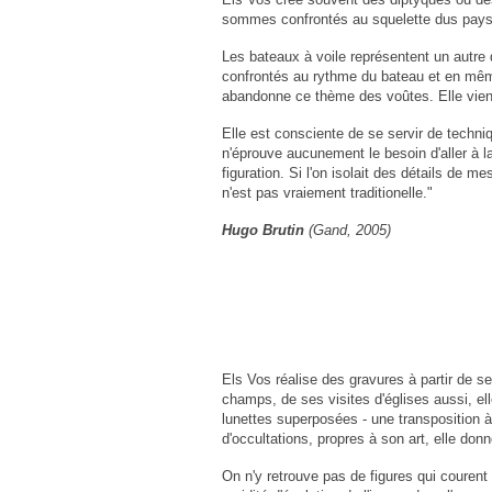
sommes confrontés au squelette dus paysage
Les bateaux à voile représentent un autre
confrontés au rythme du bateau et en même 
abandonne ce thème des voûtes. Elle vient
Elle est consciente de se servir de techni
n'éprouve aucunement le besoin d'aller à l
figuration. Si l'on isolait des détails de
n'est pas vraiement traditionelle."
Hugo Brutin
(Gand, 2005)
Els Vos réalise des gravures à partir de 
champs, de ses visites d'églises aussi, ell
lunettes superposées - une transposition à 
d'occultations, propres à son art, elle don
On n'y retrouve pas de figures qui courent v