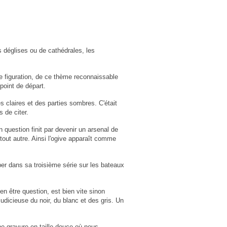
s déglises ou de cathédrales, les
tte figuration, de ce thème reconnaissable
point de départ.
claires et des parties sombres. C'était
 de citer.
 question finit par devenir un arsenal de
out autre. Ainsi l'ogive apparaît comme
ber dans sa troisième série sur les bateaux
 en être question, est bien vite sinon
dicieuse du noir, du blanc et des gris. Un
e gravure en taille douce où nous