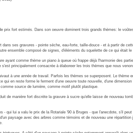
 de prix fort estimés. Dans son oeuvre dominent trois grands thèmes: le voûte
rt dans ses gravures - pointe sèche, eau-forte, taille-douce - et à partir de ce
utre ensemble composé de signes, d'éléments du squelette de ce qui était le 
re ayant comme thème un piano à queue où frappe déjà l'harmonie des parties 
le s'est principalement consacrée à élaboreer les trois thèmes que nous venons
uivaut à une année de travail. Parfois les thèmes se superposent. Le thème en
 qui en reste forme le ferment d'une oeuvre toute nouvelle, d'une dimension t
 comme source de lumière, comme motif plutôt plastique.
it de manière fort discrète la gravure à sucre qu'elle laisse de nouveau tom
 qui lui a valu le prix de la Rotariale '90 à Bruges - que l'anecdote, s'il peut
d'un paysage avec des arbres comme témoins et de nouveau une répartition ju
e.
 triptyques. A côté d'un paysage à pointe sèche notamment apparaît alors un