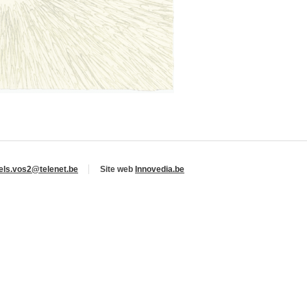
els.vos2@telenet.be
Site web
Innovedia.be